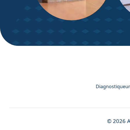
DPE – Diagnostic de
Diagn
Performance énergétique
Diagnostiqueur 
©
2026
A