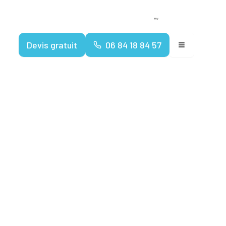
Devenir franchisé
Espace client
Devis gratuit
06 84 18 84 57
able après
ectricité