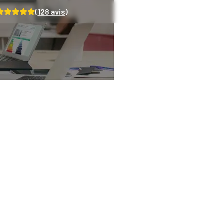
(
128
avis)
ujours un repère fi
ère réforme sur l’él