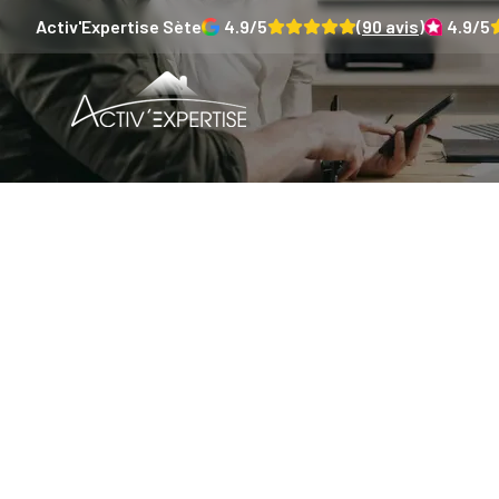
Activ'Expertise
Sète
4.9
/5
(
90
avis)
4.9
/5
Le DPE to
la derni