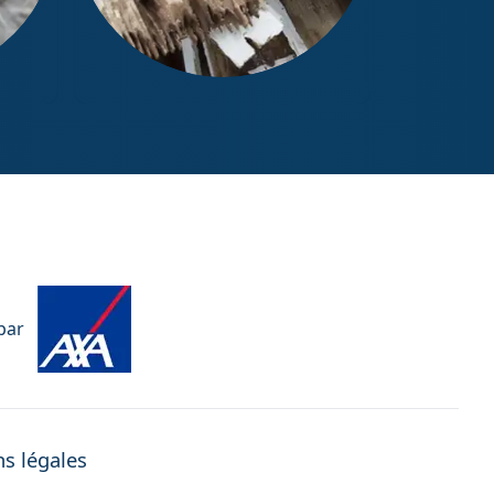
Diagnostic Termites / État
parasitaire
par
s légales