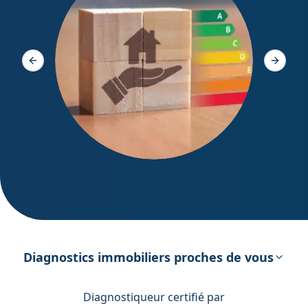
Diagno
Slide précédente
Slide s
DPE – Diagnostic de Performance
énergétique
Diagnostics immobiliers proches de vous
Diagnostiqueur certifié par