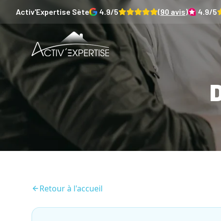
Activ'Expertise
Sète
4.9
/5
(
90
avis)
4.9
/5
D
Retour à l'accueil