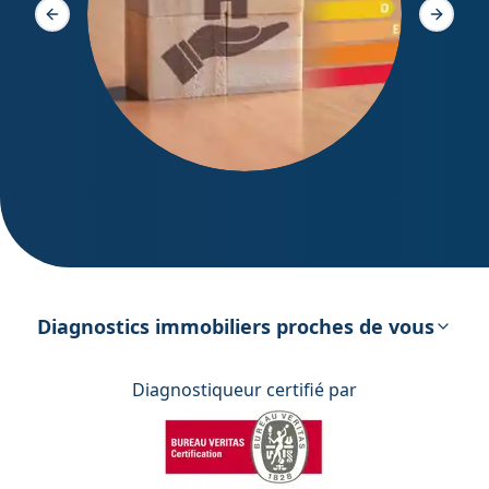
Slide précédente
Slide s
DPE – Diagnostic de Performance
énergétique
Diagnostics immobiliers proches de vous
Diagnostiqueur certifié par