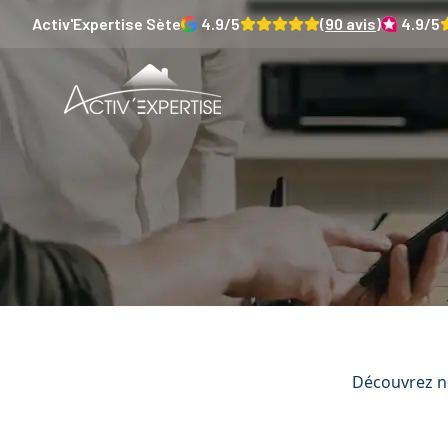
Activ'Expertise
Sète
4.9
/5
(
90
avis)
4.9
/5
Découvrez no