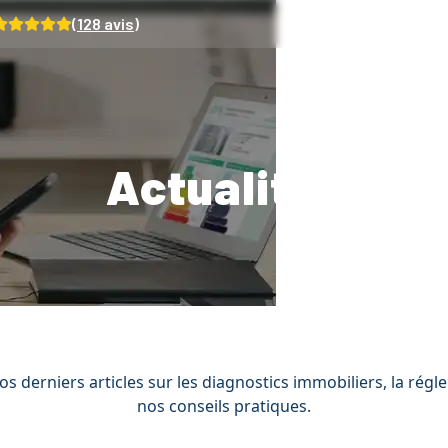
(
128
avis)
Actualités
s derniers articles sur les diagnostics immobiliers, la régl
nos conseils pratiques.